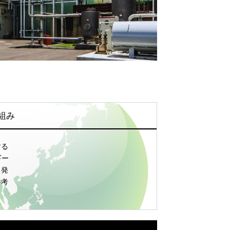
組み
する
ギー
ス発
と考