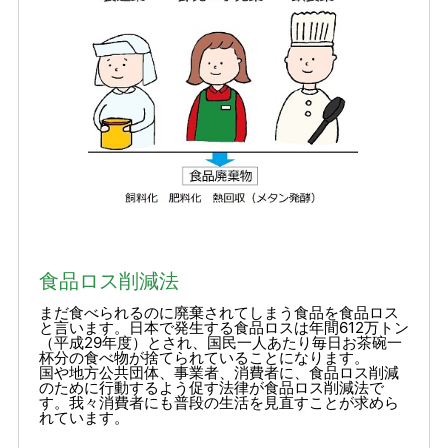
食品ロス削減法
まだ食べられるのに廃棄されてしまう食品を食品ロス
と言います。日本で発生する食品ロスは年間612万トン
（平成29年度）とされ、国民一人あたり毎日お茶碗一
杯分の食べ物が捨てられていることになります。
国や地方公共団体、事業者、消費者に、食品ロス削減
のために行動するよう促す法律が食品ロス削減法で
す。我々消費者にも普段の生活を見直すことが求めら
れています。